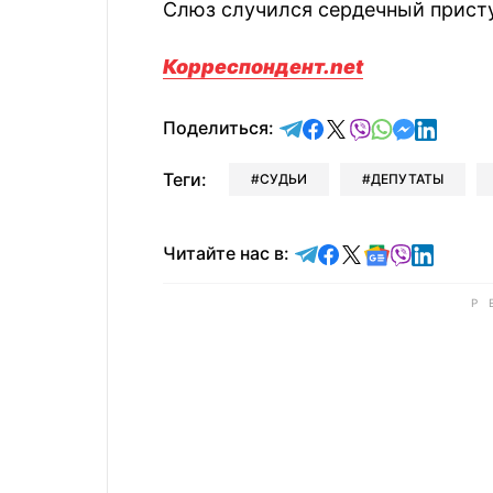
Слюз случился сердечный присту
Корреспондент.net
отправить в Telegram
поделиться в Face
поделиться в X
отправить в V
отправить 
отправит
отправ
Поделиться:
Теги:
СУДЬИ
ДЕПУТАТЫ
Читайте в Telegram
Читайте в Faceb
Читайте в X
Читайте в 
Читайте в
Читайт
Читайте нас в: