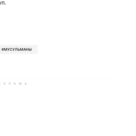
п.
book
iber
в Whatsapp
ь в Messenger
ить в LinkedIn
МУСУЛЬМАНЫ
ook
Google news
 Viber
е в LinkedIn