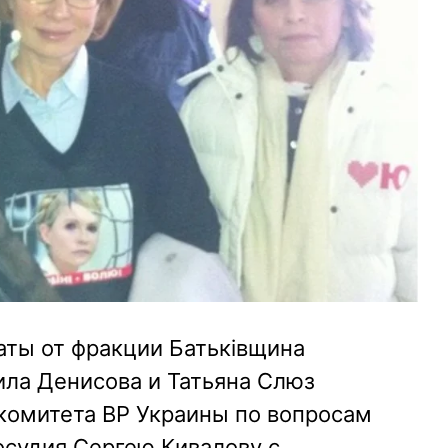
ты от фракции Батьківщина
ла Денисова и Татьяна Слюз
комитета ВР Украины по вопросам
осудия Сергею Кивалову с