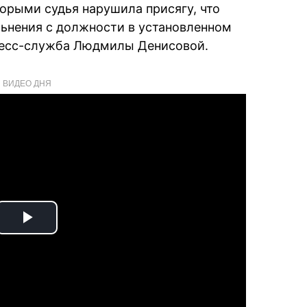
орыми судья нарушила присягу, что
льнения с должности в установленном
пресс-служба Людмилы Денисовой.
ВИДЕО ДНЯ
Play
Video