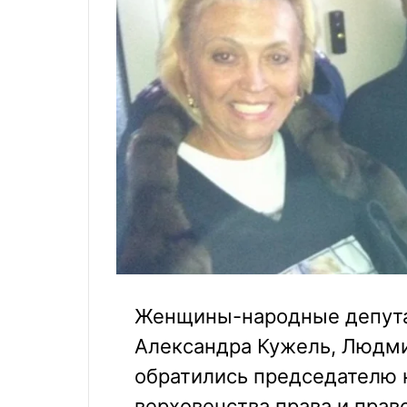
Женщины-народные депута
Александра Кужель, Людми
обратились председателю 
верховенства права и прав