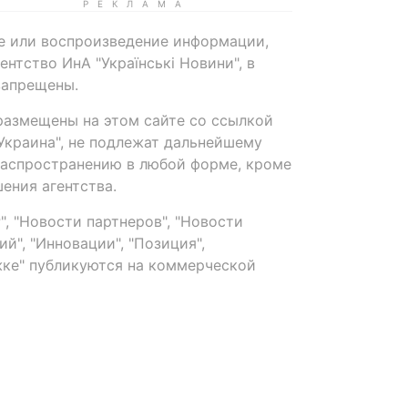
е или воспроизведение информации,
нтство ИнА "Українські Новини", в
запрещены.
размещены на этом сайте со ссылкой
-Украина", не подлежат дальнейшему
распространению в любой форме, кроме
ения агентства.
, "Новости партнеров", "Новости
й", "Инновации", "Позиция",
ке" публикуются на коммерческой