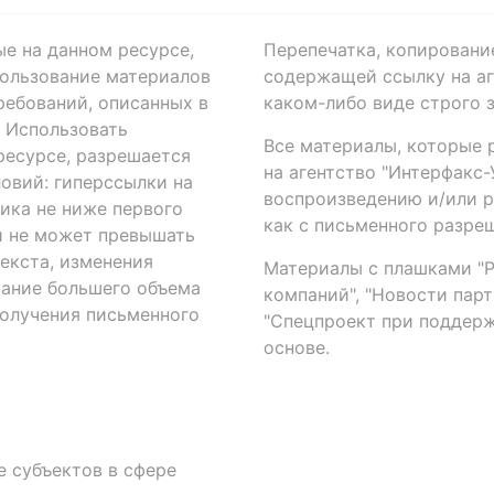
ые на данном ресурсе,
Перепечатка, копировани
ользование материалов
содержащей ссылку на аге
ребований, описанных в
каком-либо виде строго 
. Использовать
Все материалы, которые 
есурсе, разрешается
на агентство "Интерфакс
овий: гиперссылки на
воспроизведению и/или 
ика не ниже первого
как с письменного разреш
й не может превышать
екста, изменения
Материалы с плашками "Р"
вание большего объема
компаний", "Новости парти
получения письменного
"Спецпроект при поддерж
основе.
 субъектов в сфере