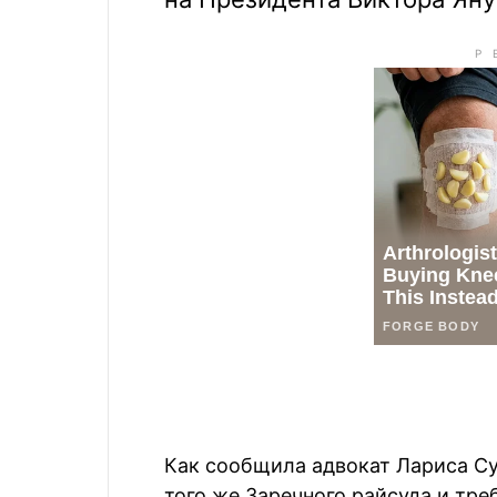
Как сообщила адвокат Лариса Су
того же Заречного райсуда и тре