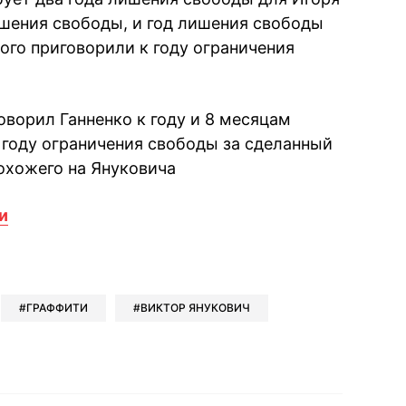
ишения свободы, и год лишения свободы
ого приговорили к году ограничения
оворил Ганненко к году и 8 месяцам
 году ограничения свободы за сделанный
охожего на Януковича
и
book
iber
в Whatsapp
ь в Messenger
ить в LinkedIn
ГРАФФИТИ
ВИКТОР ЯНУКОВИЧ
ook
Google news
 Viber
е в LinkedIn