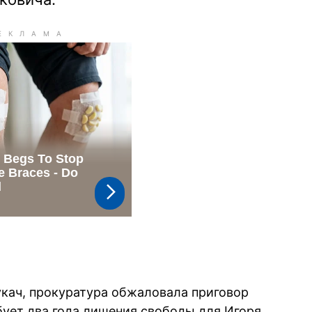
кач, прокуратура обжаловала приговор
бует два года лишения свободы для Игоря