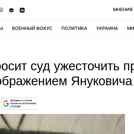
МНЕНИЯ
Ы
ВОЕННЫЙ ФОКУС
ПОЛИТИКА
УКРАИНА
МИ
ОНОМИКА
ДИДЖИТАЛ
АВТО
МИРФАН
КУЛЬТ
осит суд ужесточить п
ображением Януковича