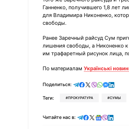
Ганненко, получившего 1,8 лет л
для Владимира Никоненко, котор
свободы.
Ранее Заречный райсуд Сум приг
лишения свободы, а Никоненко к
им трафаретный рисунок лица, п
По материалам
Українські новин
отправить в Telegram
поделиться в Face
поделиться в X
отправить в V
отправить 
отправит
отправ
Поделиться:
Теги:
ПРОКУРАТУРА
СУМЫ
Читайте в Telegram
Читайте в Faceb
Читайте в X
Читайте в 
Читайте в
Читайт
Читайте нас в: