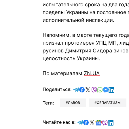
испытательного срока на два год
пределы Украины на постоянное
исполнительной инспекции.
Напомним, в марте текущего год
признал протоиерея УПЦ МП, лид
русинов Димитрия Сидора винов
целостность Украины.
По материалам
ZN.UA
отправить в Telegram
поделиться в Face
поделиться в X
отправить в V
отправить 
отправит
отправ
Поделиться:
Теги:
ЛЬВОВ
СЕПАРАТИЗМ
Читайте в Telegram
Читайте в Faceb
Читайте в X
Читайте в 
Читайте в
Читайт
Читайте нас в: