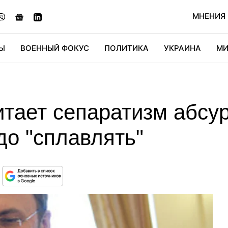
МНЕНИЯ
Ы
ВОЕННЫЙ ФОКУС
ПОЛИТИКА
УКРАИНА
МИ
ОНОМИКА
ДИДЖИТАЛ
АВТО
МИРФАН
КУЛЬТ
итает сепаратизм абсу
до "сплавлять"