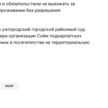
а и обязательством не выезжать за
 проживание без разрешения
а ужгородский городской районный суд
ера организации Сойм подкарпатских
ным в посягателстве на территориальную
book
iber
в Whatsapp
ь в Messenger
ить в LinkedIn
МЭР
ook
Google news
 Viber
е в LinkedIn