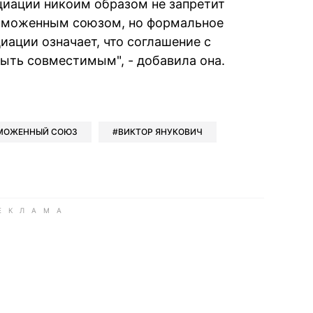
циации никоим образом не запретит
Таможенным союзом, но формальное
иации означает, что соглашение с
ть совместимым", - добавила она.
book
iber
в Whatsapp
ь в Messenger
ить в LinkedIn
МОЖЕННЫЙ СОЮЗ
ВИКТОР ЯНУКОВИЧ
ook
Google news
 Viber
е в LinkedIn