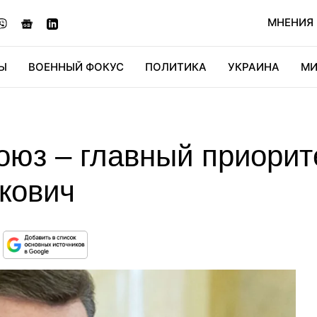
МНЕНИЯ
Ы
ВОЕННЫЙ ФОКУС
ПОЛИТИКА
УКРАИНА
МИ
ОНОМИКА
ДИДЖИТАЛ
АВТО
МИРФАН
КУЛЬТ
оюз – главный приорит
кович