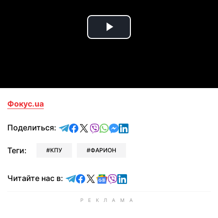
Play
Video
Фокус.ua
отправить в Telegram
поделиться в Facebook
поделиться в X
отправить в Viber
отправить в Whatsapp
отправить в Messenger
отправить в LinkedIn
Поделиться:
Теги:
КПУ
ФАРИОН
Читайте в Telegram
Читайте в Facebook
Читайте в X
Читайте в Google news
Читайте в Viber
Читайте в LinkedIn
Читайте нас в: