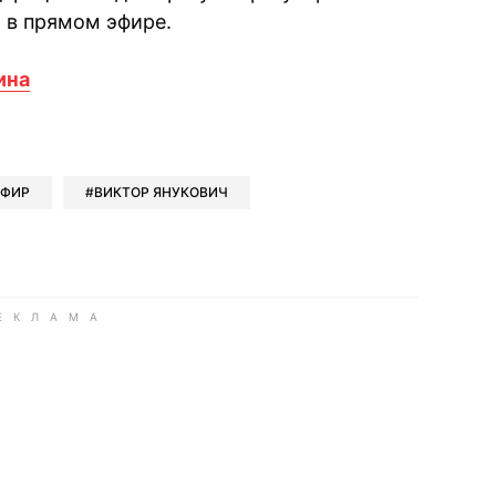
 в прямом эфире.
ина
book
iber
в Whatsapp
ь в Messenger
ить в LinkedIn
ЭФИР
ВИКТОР ЯНУКОВИЧ
ook
Google news
 Viber
е в LinkedIn