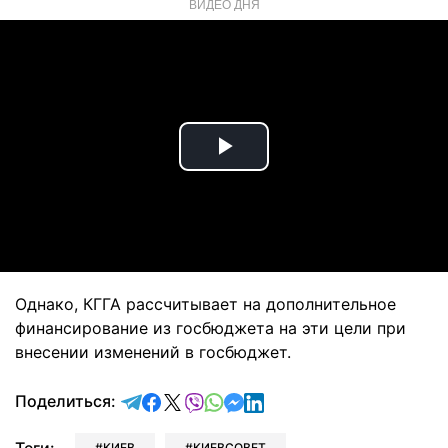
ВИДЕО ДНЯ
Play
Video
Однако, КГГА рассчитывает на дополнительное
финансирование из госбюджета на эти цели при
внесении изменений в госбюджет.
отправить в Telegram
поделиться в Facebook
поделиться в X
отправить в Viber
отправить в Whatsapp
отправить в Messenger
отправить в LinkedIn
Поделиться:
КИЕВ
КИЕВСОВЕТ