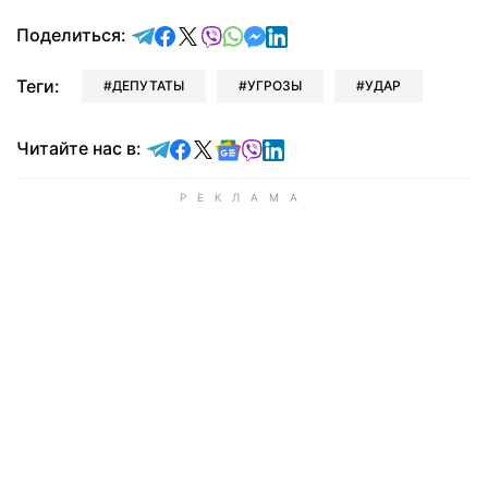
отправить в Telegram
поделиться в Facebook
поделиться в X
отправить в Viber
отправить в Whatsapp
отправить в Messenger
отправить в LinkedIn
Поделиться:
Теги:
ДЕПУТАТЫ
УГРОЗЫ
УДАР
Читайте в Telegram
Читайте в Facebook
Читайте в X
Читайте в Google news
Читайте в Viber
Читайте в LinkedIn
Читайте нас в: