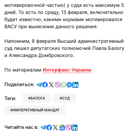
мотивировочной частью) у суда есть максимум 5
дней. То есть по среду, 13 февраля, включительно
будет известно, какими нормами мотивировался
ВАСУ при вынесении данного решения.
Напомним, 8 февраля Высший административный
суд лишил
депутатских полномочий Павла Балогу
и Александра Домбровского.
По материалам
Интерфакс-Украина
отправить в Telegram
поделиться в Facebook
поделиться в X
отправить в Viber
отправить в Whatsapp
отправить в Messenger
отправить в LinkedIn
Поделиться:
Теги:
БАЛОГА
СУД
ИМПЕРАТИВНЫЙ МАНДАТ
Читайте в Telegram
Читайте в Facebook
Читайте в X
Читайте в Google news
Читайте в Viber
Читайте в LinkedIn
Читайте нас в: