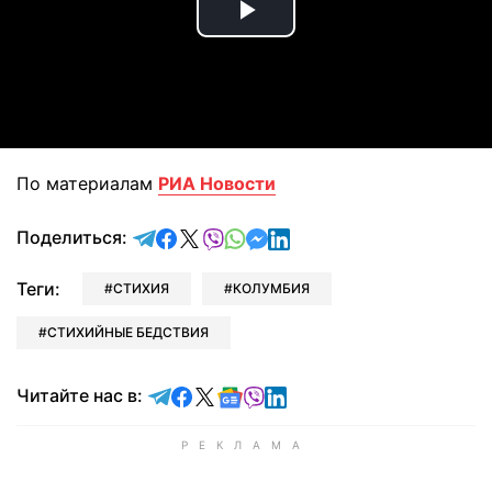
Play
Video
По материалам
РИА Новости
отправить в Telegram
поделиться в Facebook
поделиться в X
отправить в Viber
отправить в Whatsapp
отправить в Messenger
отправить в LinkedIn
Поделиться:
Теги:
СТИХИЯ
КОЛУМБИЯ
СТИХИЙНЫЕ БЕДСТВИЯ
Читайте в Telegram
Читайте в Facebook
Читайте в X
Читайте в Google news
Читайте в Viber
Читайте в LinkedIn
Читайте нас в: