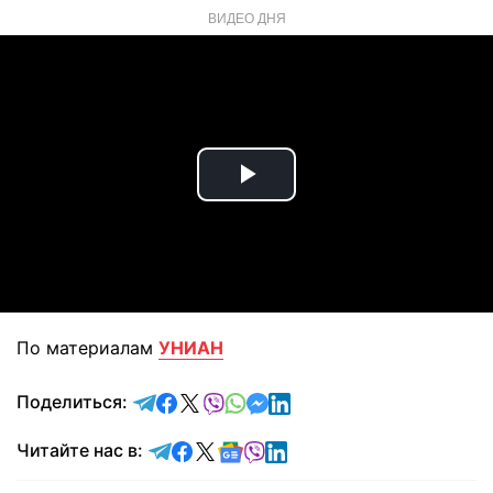
ВИДЕО ДНЯ
Play
Video
По материалам
УНИАН
отправить в Telegram
поделиться в Facebook
поделиться в X
отправить в Viber
отправить в Whatsapp
отправить в Messenger
отправить в LinkedIn
Поделиться:
Читайте в Telegram
Читайте в Facebook
Читайте в X
Читайте в Google news
Читайте в Viber
Читайте в LinkedIn
Читайте нас в: