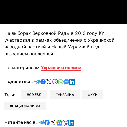
Video
На выборах Верховной Рады в 2012 году КУН
участвовал в рамках объединения с Украинской
народной партией и Нашей Украиной под
названием последней.
По материалам
Українські новини
отправить в Telegram
поделиться в Facebook
поделиться в X
отправить в Viber
отправить в Whatsapp
отправить в Messenger
отправить в LinkedIn
Поделиться:
Теги:
СЪЕЗД
УКРАИНА
КУН
НАЦИОНАЛИЗМ
Читайте в Telegram
Читайте в Facebook
Читайте в X
Читайте в Google news
Читайте в Viber
Читайте в LinkedIn
Читайте нас в: