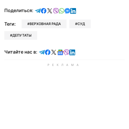
отправить в Telegram
поделиться в Facebook
поделиться в X
отправить в Viber
отправить в Whatsapp
отправить в Messenger
отправить в LinkedIn
Поделиться:
Теги:
ВЕРХОВНАЯ РАДА
СУД
ДЕПУТАТЫ
Читайте в Telegram
Читайте в Facebook
Читайте в X
Читайте в Google news
Читайте в Viber
Читайте в LinkedIn
Читайте нас в: