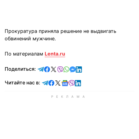
Прокуратура приняла решение не выдвигать
обвинений мужчине.
По материалам
Lenta.ru
отправить в Telegram
поделиться в Facebook
поделиться в X
отправить в Viber
отправить в Whatsapp
отправить в Messenger
отправить в LinkedIn
Поделиться:
Читайте в Telegram
Читайте в Facebook
Читайте в X
Читайте в Google news
Читайте в Viber
Читайте в LinkedIn
Читайте нас в: