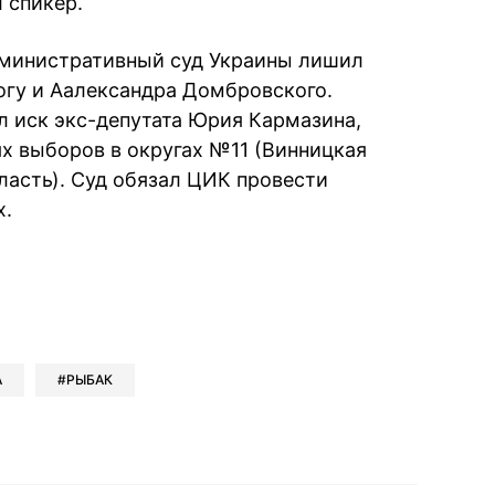
 спикер.
министративный суд Украины лишил
огу и Аалександра Домбровского.
л иск экс-депутата Юрия Кармазина,
х выборов в округах №11 (Винницкая
ласть). Суд обязал ЦИК провести
х.
book
iber
в Whatsapp
ь в Messenger
ить в LinkedIn
А
РЫБАК
ook
Google news
 Viber
е в LinkedIn