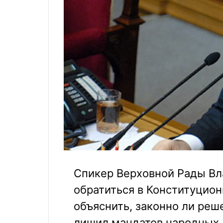
Спикер Верховной Рады В
обратиться в Конституцио
объяснить, законно ли ре
лишил мандатов народных 