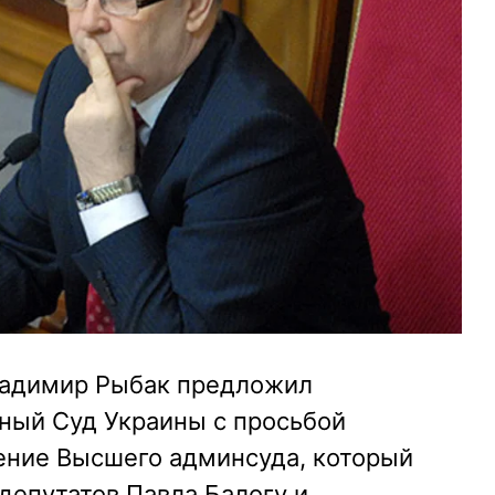
ладимир Рыбак предложил
нный Суд Украины с просьбой
шение Высшего админсуда, который
депутатов Павла Балогу и