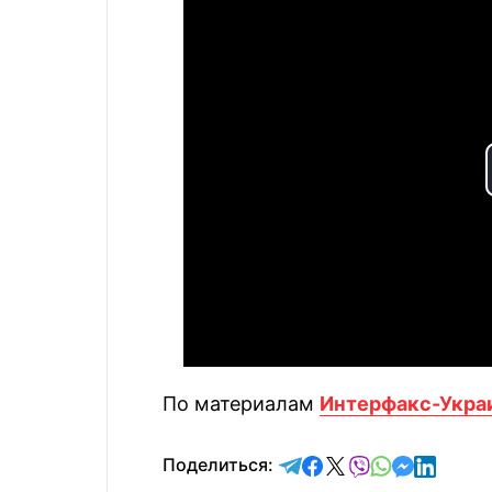
По материалам
Интерфакс-Укра
отправить в Telegram
поделиться в Face
поделиться в X
отправить в V
отправить 
отправит
отправ
Поделиться: