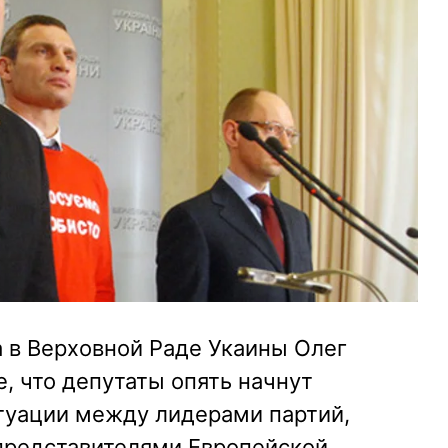
 в Верховной Раде Укаины Олег
, что депутаты опять начнут
итуации между лидерами партий,
 представителями Европейской