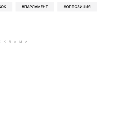
БОК
ПАРЛАМЕНТ
ОППОЗИЦИЯ
ook
Google news
 Viber
е в LinkedIn