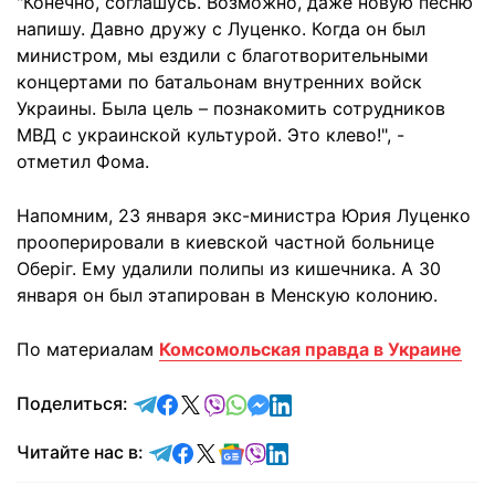
"Конечно, соглашусь. Возможно, даже новую песню
напишу. Давно дружу с Луценко. Когда он был
министром, мы ездили с благотворительными
концертами по батальонам внутренних войск
Украины. Была цель – познакомить сотрудников
МВД с украинской культурой. Это клево!", -
отметил Фома.
Напомним, 23 января экс-министра Юрия Луценко
прооперировали в киевской частной больнице
Оберіг. Ему удалили полипы из кишечника. А 30
января он был этапирован в Менскую колонию.
По материалам
Комсомольская правда в Украине
отправить в Telegram
поделиться в Facebook
поделиться в X
отправить в Viber
отправить в Whatsapp
отправить в Messenger
отправить в LinkedIn
Поделиться:
Читайте в Telegram
Читайте в Facebook
Читайте в X
Читайте в Google news
Читайте в Viber
Читайте в LinkedIn
Читайте нас в: