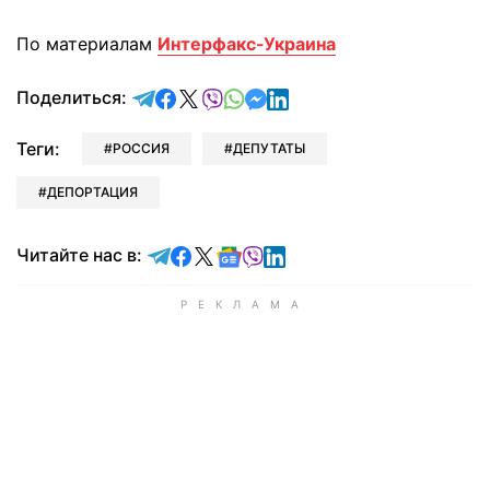
По материалам
Интерфакс-Украина
отправить в Telegram
поделиться в Facebook
поделиться в X
отправить в Viber
отправить в Whatsapp
отправить в Messenger
отправить в LinkedIn
Поделиться:
Теги:
РОССИЯ
ДЕПУТАТЫ
ДЕПОРТАЦИЯ
Читайте в Telegram
Читайте в Facebook
Читайте в X
Читайте в Google news
Читайте в Viber
Читайте в LinkedIn
Читайте нас в: