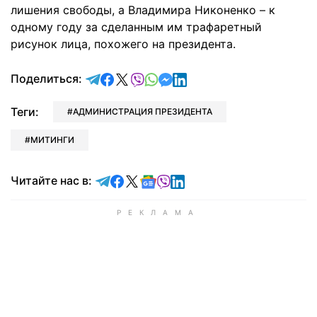
лишения свободы, а Владимира Никоненко – к
одному году за сделанным им трафаретный
рисунок лица, похожего на президента.
отправить в Telegram
поделиться в Facebook
поделиться в X
отправить в Viber
отправить в Whatsapp
отправить в Messenger
отправить в LinkedIn
Поделиться:
Теги:
АДМИНИСТРАЦИЯ ПРЕЗИДЕНТА
МИТИНГИ
Читайте в Telegram
Читайте в Facebook
Читайте в X
Читайте в Google news
Читайте в Viber
Читайте в LinkedIn
Читайте нас в: