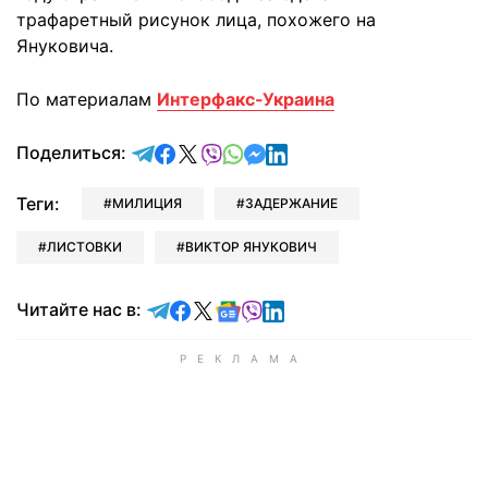
трафаретный рисунок лица, похожего на
Януковича.
По материалам
Интерфакс-Украина
отправить в Telegram
поделиться в Facebook
поделиться в X
отправить в Viber
отправить в Whatsapp
отправить в Messenger
отправить в LinkedIn
Поделиться:
Теги:
МИЛИЦИЯ
ЗАДЕРЖАНИЕ
ЛИСТОВКИ
ВИКТОР ЯНУКОВИЧ
Читайте в Telegram
Читайте в Facebook
Читайте в X
Читайте в Google news
Читайте в Viber
Читайте в LinkedIn
Читайте нас в: