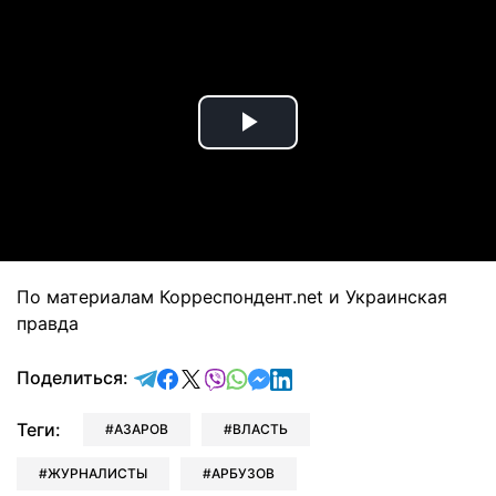
Play
Video
По материалам Корреспондент.net и Украинская
правда
отправить в Telegram
поделиться в Facebook
поделиться в X
отправить в Viber
отправить в Whatsapp
отправить в Messenger
отправить в LinkedIn
Поделиться:
Теги:
АЗАРОВ
ВЛАСТЬ
ЖУРНАЛИСТЫ
АРБУЗОВ