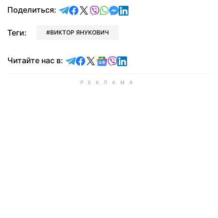
отправить в Telegram
поделиться в Facebook
поделиться в X
отправить в Viber
отправить в Whatsapp
отправить в Messenger
отправить в LinkedIn
Поделиться:
Теги:
ВИКТОР ЯНУКОВИЧ
Читайте в Telegram
Читайте в Facebook
Читайте в X
Читайте в Google news
Читайте в Viber
Читайте в LinkedIn
Читайте нас в: