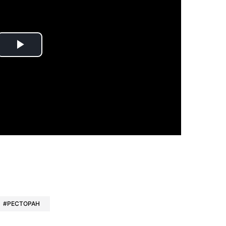
Play
Video
book
iber
в Whatsapp
ь в Messenger
ить в LinkedIn
РЕСТОРАН