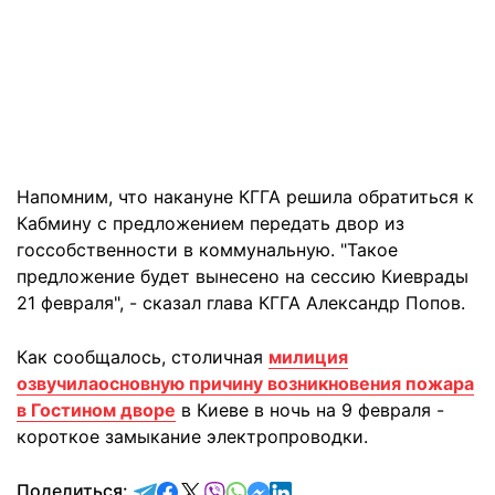
Напомним, что накануне КГГА решила обратиться к
Кабмину с предложением передать двор из
госсобственности в коммунальную. "Такое
предложение будет вынесено на сессию Киеврады
21 февраля", - сказал глава КГГА Александр Попов.
Как сообщалось, столичная
милиция
озвучилаосновную причину возникновения пожара
в Гостином дворе
в Киеве в ночь на 9 февраля -
короткое замыкание электропроводки.
отправить в Telegram
поделиться в Facebook
поделиться в X
отправить в Viber
отправить в Whatsapp
отправить в Messenger
отправить в LinkedIn
Поделиться: