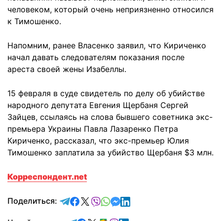
человеком, который очень неприязненно относился
к Тимошенко.
Напомним, ранее Власенко заявил, что Кириченко
начал давать следователям показания после
ареста своей жены Изабеллы.
15 февраля в суде свидетель по делу об убийстве
народного депутата Евгения Щербаня Сергей
Зайцев, ссылаясь на слова бывшего советника экс-
премьера Украины Павла Лазаренко Петра
Кириченко, рассказал, что экс-премьер Юлия
Тимошенко заплатила за убийство Щербаня $3 млн.
Корреспондент.net
отправить в Telegram
поделиться в Facebook
поделиться в X
отправить в Viber
отправить в Whatsapp
отправить в Messenger
отправить в LinkedIn
Поделиться: