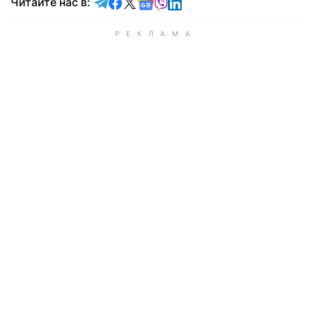
Читайте в Telegram
Читайте в Facebook
Читайте в X
Читайте в Google news
Читайте в Viber
Читайте в LinkedIn
Читайте нас в: