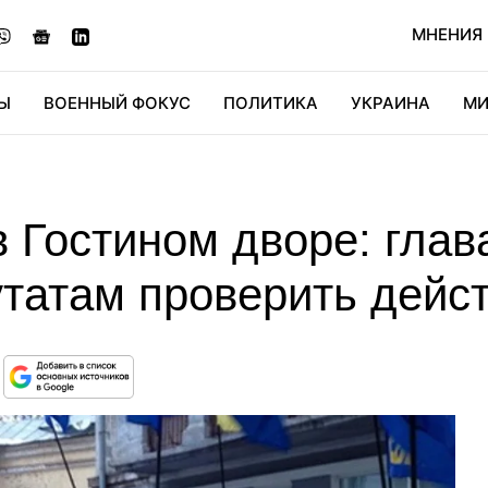
МНЕНИЯ
Ы
ВОЕННЫЙ ФОКУС
ПОЛИТИКА
УКРАИНА
МИ
ОНОМИКА
ДИДЖИТАЛ
АВТО
МИРФАН
КУЛЬТ
в Гостином дворе: гла
татам проверить дейст