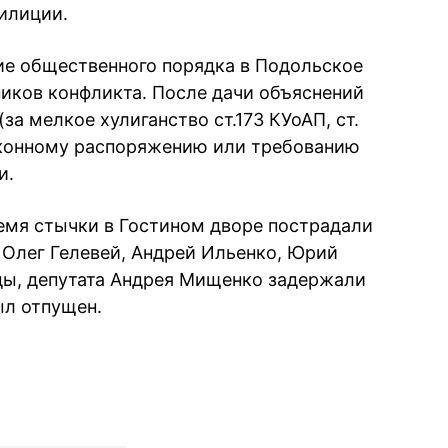
милиции.
ие общественного порядка в Подольское
иков конфликта. После дачи объяснений
за мелкое хулиганство ст.173 КУоАП, ст.
аконному распоряжению или требованию
и.
емя стычки в Гостином дворе пострадали
 Олег Гелевей, Андрей Ильенко, Юрий
ы, депутата Андрея Мищенко задержали
ыл отпущен.
book
iber
в Whatsapp
ь в Messenger
ить в LinkedIn