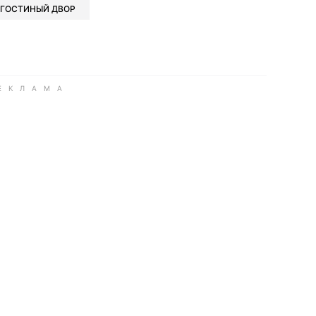
ГОСТИНЫЙ ДВОР
ook
Google news
 Viber
е в LinkedIn