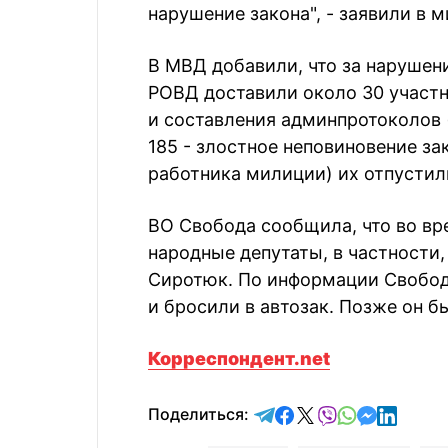
нарушение закона", - заявили в 
В МВД добавили, что за нарушен
РОВД доставили около 30 участн
и составления админпротоколов (
185 - злостное неповиновение з
работника милиции) их отпустил
ВО Свобода сообщила, что во вр
народные депутаты, в частности,
Сиротюк. По информации Свобод
и бросили в автозак. Позже он б
Корреспондент.net
отправить в Telegram
поделиться в Face
поделиться в X
отправить в V
отправить 
отправит
отправ
Поделиться: