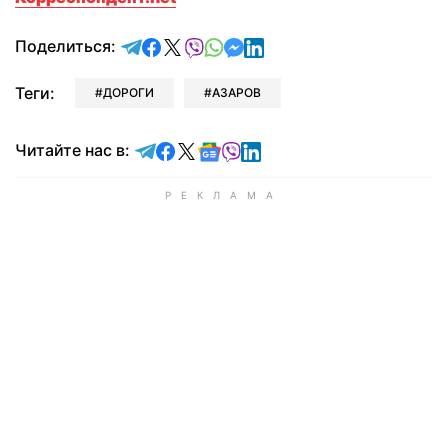
отправить в Telegram
поделиться в Facebook
поделиться в X
отправить в Viber
отправить в Whatsapp
отправить в Messenger
отправить в LinkedIn
Поделиться:
Теги:
ДОРОГИ
АЗАРОВ
Читайте в Telegram
Читайте в Facebook
Читайте в X
Читайте в Google news
Читайте в Viber
Читайте в LinkedIn
Читайте нас в: