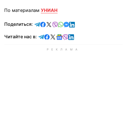
По материалам
УНИАН
отправить в Telegram
поделиться в Facebook
поделиться в X
отправить в Viber
отправить в Whatsapp
отправить в Messenger
отправить в LinkedIn
Поделиться:
Читайте в Telegram
Читайте в Facebook
Читайте в X
Читайте в Google news
Читайте в Viber
Читайте в LinkedIn
Читайте нас в: