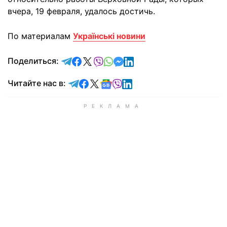
вчера, 19 февраля, удалось достичь.
По материалам
Українські новини
отправить в Telegram
поделиться в Facebook
поделиться в X
отправить в Viber
отправить в Whatsapp
отправить в Messenger
отправить в LinkedIn
Поделиться:
Читайте в Telegram
Читайте в Facebook
Читайте в X
Читайте в Google news
Читайте в Viber
Читайте в LinkedIn
Читайте нас в: