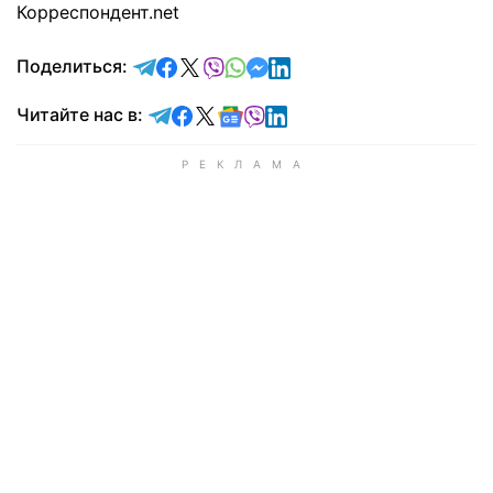
Корреспондент.net
отправить в Telegram
поделиться в Facebook
поделиться в X
отправить в Viber
отправить в Whatsapp
отправить в Messenger
отправить в LinkedIn
Поделиться:
Читайте в Telegram
Читайте в Facebook
Читайте в X
Читайте в Google news
Читайте в Viber
Читайте в LinkedIn
Читайте нас в: