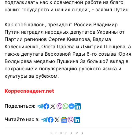
подталкивать нас к совместной работе на благо
наших государств и наших людей", - заявил Путин.
Как сообщалось, президент России Владимир
Путин наградил народных депутатов Украины от
Партии регионов Сергея Кивалова, Вадима
Колесниченко, Олега Царева и Дмитрия Шенцева, а
также депутата Верховной Рады 6-го созыва Юрия
Болдырева медалью Пушкина За большой вклад в
сохранение и популяризацию русского языка и
культуры за рубежом.
Корреспондент.net
отправить в Telegram
поделиться в Facebook
поделиться в X
отправить в Viber
отправить в Whatsapp
отправить в Messenger
отправить в LinkedIn
Поделиться:
Читайте в Telegram
Читайте в Facebook
Читайте в X
Читайте в Google news
Читайте в Viber
Читайте в LinkedIn
Читайте нас в: