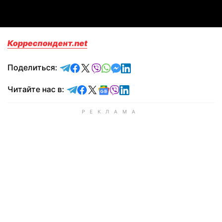
Корреспондент.net
отправить в Telegram
поделиться в Facebook
поделиться в X
отправить в Viber
отправить в Whatsapp
отправить в Messenger
отправить в LinkedIn
Поделиться:
Читайте в Telegram
Читайте в Facebook
Читайте в X
Читайте в Google news
Читайте в Viber
Читайте в LinkedIn
Читайте нас в: