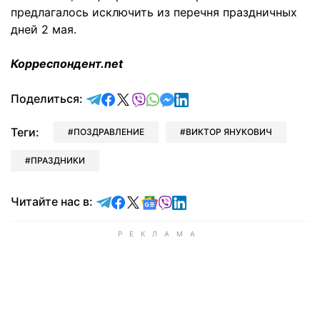
предлагалось исключить из перечня праздничных
дней 2 мая.
Корреспондент.net
отправить в Telegram
поделиться в Facebook
поделиться в X
отправить в Viber
отправить в Whatsapp
отправить в Messenger
отправить в LinkedIn
Поделиться:
Теги:
ПОЗДРАВЛЕНИЕ
ВИКТОР ЯНУКОВИЧ
ПРАЗДНИКИ
Читайте в Telegram
Читайте в Facebook
Читайте в X
Читайте в Google news
Читайте в Viber
Читайте в LinkedIn
Читайте нас в: