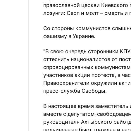
православной церкви Киевского 
лозунги: Серп и молт – смерть и г
Со стороны коммунистов слышны
фашизму в Украине.
"В свою очередь сторонники КПУ
оттеснить националистов от пост
спровоцированных коммунистам
участников акции протеста, в ча
Правоохранители окружили актив
пресс-служба Свободы.
В настоящее время заместитель
вместе с депутатом-свободовце
руководителя Ахтырского райотд
подчиненные бьют граждан и нар