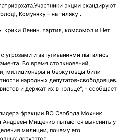
патриархата.Участники акции скандируют
олод!, Комуняку – на гиляку .
 крики Ленин, партия, комсомол и Нет
 с угрозами и запугиваниями пытались
амента. Во время столкновений,
и, милиционеры и беркутовцы били
стности народных депутатов-свободовцев.
истов и держат их в кольце", - сообщает
 лидера фракции ВО Свобода Мохник
м Андреем Мищенко пытаются выяснить у
еления милиции, почему его
одных депутатов.