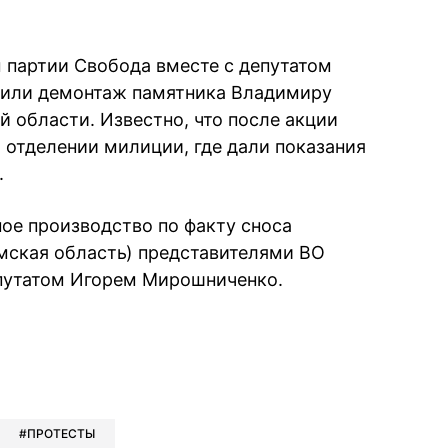
 партии Свобода вместе с депутатом
или демонтаж памятника Владимиру
 области. Известно, что после акции
 отделении милиции, где дали показания
.
ое производство по факту сноса
мская область) представителями ВО
епутатом Игорем Мирошниченко.
book
iber
в Whatsapp
ь в Messenger
ить в LinkedIn
ПРОТЕСТЫ