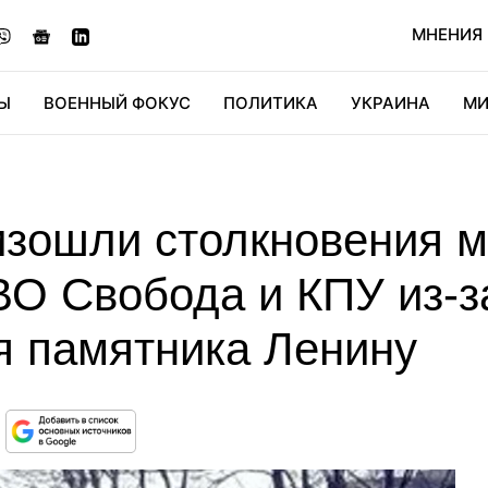
МНЕНИЯ
Ы
ВОЕННЫЙ ФОКУС
ПОЛИТИКА
УКРАИНА
МИ
ОНОМИКА
ДИДЖИТАЛ
АВТО
МИРФАН
КУЛЬТ
изошли столкновения 
ВО Свобода и КПУ из-з
я памятника Ленину