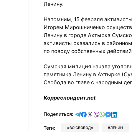
Ленину.
Напомним, 15 февраля активисты
Игорем Мирошниченко осуществ
Ленину в городе Ахтырка Сумской
активисты оказались в районном
по поводу собственных действий
Сумская милиция начала уголовн
памятника Ленину в Ахтырке (Су
Свобода во главе с народным д
Корреспондент.net
отправить в Telegram
поделиться в Face
поделиться в X
отправить в V
отправить 
отправит
отправ
Поделиться:
Теги:
ВО СВОБОДА
ЛЕНИН