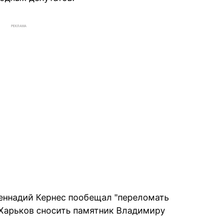
РЕКЛАМА
еннадий Кернес пообещал "переломать
в Харьков сносить памятник Владимиру