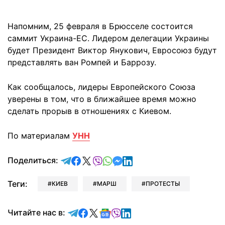
Напомним, 25 февраля в Брюсселе состоится
саммит Украина-ЕС. Лидером делегации Украины
будет Президент Виктор Янукович, Евросоюз будут
представлять ван Ромпей и Баррозу.
Как сообщалось, лидеры Европейского Союза
уверены в том, что в ближайшее время можно
сделать прорыв в отношениях с Киевом.
По материалам
УНН
отправить в Telegram
поделиться в Facebook
поделиться в X
отправить в Viber
отправить в Whatsapp
отправить в Messenger
отправить в LinkedIn
Поделиться:
Теги:
КИЕВ
МАРШ
ПРОТЕСТЫ
Читайте в Telegram
Читайте в Facebook
Читайте в X
Читайте в Google news
Читайте в Viber
Читайте в LinkedIn
Читайте нас в: