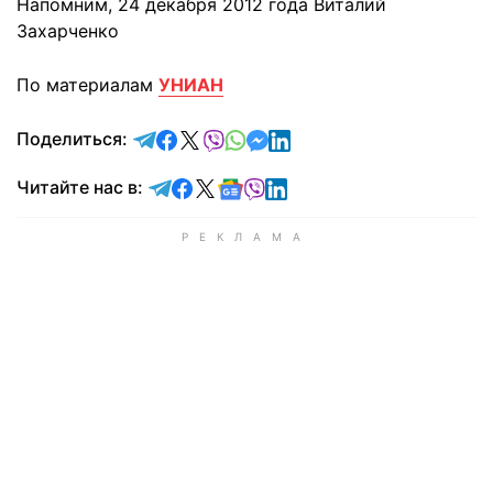
Напомним, 24 декабря 2012 года Виталий
Захарченко
По материалам
УНИАН
отправить в Telegram
поделиться в Facebook
поделиться в X
отправить в Viber
отправить в Whatsapp
отправить в Messenger
отправить в LinkedIn
Поделиться:
Читайте в Telegram
Читайте в Facebook
Читайте в X
Читайте в Google news
Читайте в Viber
Читайте в LinkedIn
Читайте нас в: