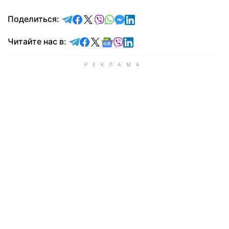
отправить в Telegram
поделиться в Facebook
поделиться в X
отправить в Viber
отправить в Whatsapp
отправить в Messenger
отправить в LinkedIn
Поделиться:
Читайте в Telegram
Читайте в Facebook
Читайте в X
Читайте в Google news
Читайте в Viber
Читайте в LinkedIn
Читайте нас в: