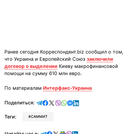
Ранее сегодня Корреспондент.biz сообщил о том,
что Украина и Европейский Союз
заключили
договор о выделении
Киеву макрофинансовой
помощи на сумму 610 млн евро.
По материалам
Интерфакс-Украина
отправить в Telegram
поделиться в Facebook
поделиться в X
отправить в Viber
отправить в Whatsapp
отправить в Messenger
отправить в LinkedIn
Поделиться:
Теги:
САММИТ
Читайте в Telegram
Читайте в Facebook
Читайте в X
Читайте в Google news
Читайте в Viber
Читайте в LinkedIn
Читайте нас в: