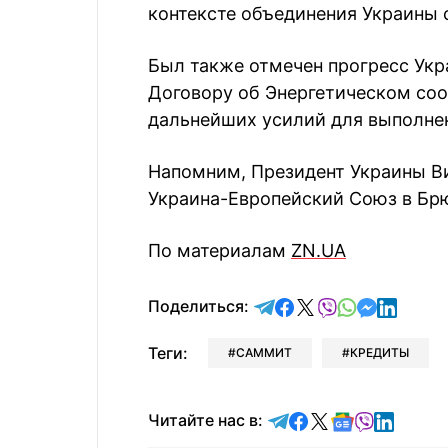
контексте объединения Украины 
Был также отмечен прогресс Укр
Договору об Энергетическом со
дальнейших усилий для выполнен
Напомним, Президент Украины В
Украина-Европейский Союз в Брю
По материалам
ZN.UA
отправить в Telegram
поделиться в Face
поделиться в X
отправить в V
отправить 
отправит
отправ
Поделиться:
Теги:
САММИТ
КРЕДИТЫ
Читайте в Telegram
Читайте в Faceb
Читайте в X
Читайте в 
Читайте в
Читайт
Читайте нас в: