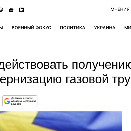
МНЕНИЯ
Ы
ВОЕННЫЙ ФОКУС
ПОЛИТИКА
УКРАИНА
МИ
ОНОМИКА
ДИДЖИТАЛ
АВТО
МИРФАН
КУЛЬТ
действовать получени
дернизацию газовой тр