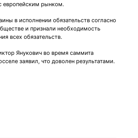
с европейским рынком.
аины в исполнении обязательств согласно
обществе и признали необходимость
ия всех обязательств.
иктор Янукович во время саммита
сселе заявил, что доволен результатами.
book
iber
в Whatsapp
ь в Messenger
ить в LinkedIn
ook
Google news
 Viber
е в LinkedIn