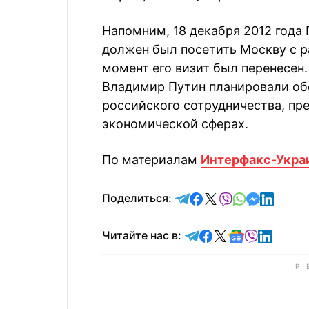
Напомним, 18 декабря 2012 года
должен был посетить Москву с р
момент его визит был перенесен
Владимир Путин планировали об
российского сотрудничества, пре
экономической сферах.
По материалам
Интерфакс-Укра
отправить в Telegram
поделиться в Face
поделиться в X
отправить в V
отправить 
отправит
отправ
Поделиться:
Читайте в Telegram
Читайте в Faceb
Читайте в X
Читайте в 
Читайте в
Читайт
Читайте нас в: