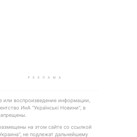
е или воспроизведение информации,
нтство ИнА "Українські Новини", в
запрещены.
размещены на этом сайте со ссылкой
-Украина", не подлежат дальнейшему