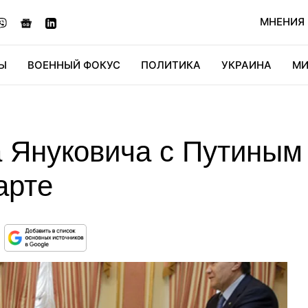
МНЕНИЯ
Ы
ВОЕННЫЙ ФОКУС
ПОЛИТИКА
УКРАИНА
МИ
ОНОМИКА
ДИДЖИТАЛ
АВТО
МИРФАН
КУЛЬТ
а Януковича с Путиным
арте