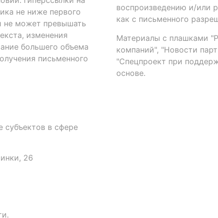
овий: гиперссылки на
воспроизведению и/или 
ика не ниже первого
как с письменного разреш
й не может превышать
екста, изменения
Материалы с плашками "Р"
вание большего объема
компаний", "Новости парти
получения письменного
"Спецпроект при поддерж
основе.
 субъектов в сфере
аинки, 26
и.