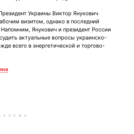
 Президент Украины Виктор Янукович
абочим визитом, однако в последний
. Напомним, Янукович и президент России
судить актуальные вопросы украинско-
жде всего в энергетической и торгово-
ина
book
iber
в Whatsapp
ь в Messenger
ить в LinkedIn
ook
Google news
 Viber
е в LinkedIn