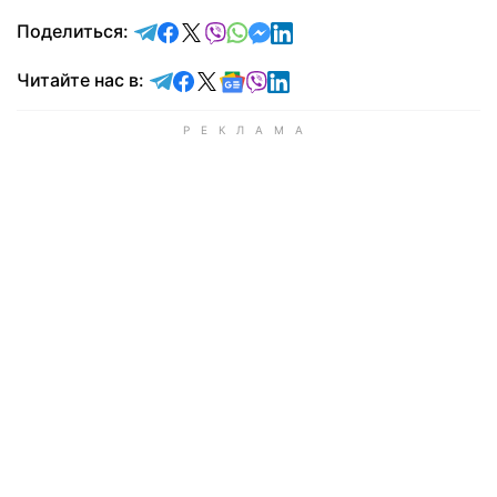
отправить в Telegram
поделиться в Facebook
поделиться в X
отправить в Viber
отправить в Whatsapp
отправить в Messenger
отправить в LinkedIn
Поделиться:
Читайте в Telegram
Читайте в Facebook
Читайте в X
Читайте в Google news
Читайте в Viber
Читайте в LinkedIn
Читайте нас в: