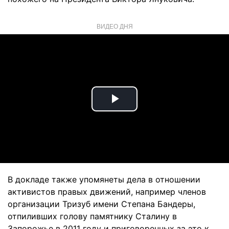
ВИДЕО ДНЯ
Play
Video
В докладе также упомянеты дела в отношении
активистов правых движений, например членов
организации Тризуб имени Степана Бандеры,
отпиливших голову памятнику Сталину в
Запорожье в 2011 году и приговоренных за это к