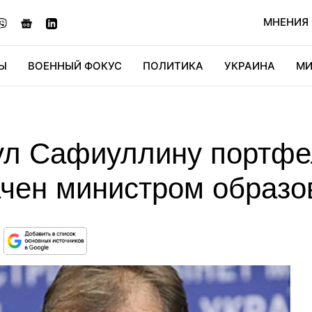
МНЕНИЯ
Ы
ВОЕННЫЙ ФОКУС
ПОЛИТИКА
УКРАИНА
МИ
ОНОМИКА
ДИДЖИТАЛ
АВТО
МИРФАН
КУЛЬТ
ул Сафиуллину портфе
ачен министром образо