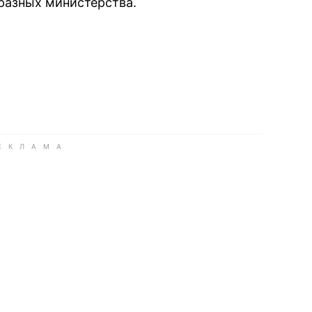
 разных министерства.
book
iber
в Whatsapp
ь в Messenger
ить в LinkedIn
ook
Google news
 Viber
е в LinkedIn