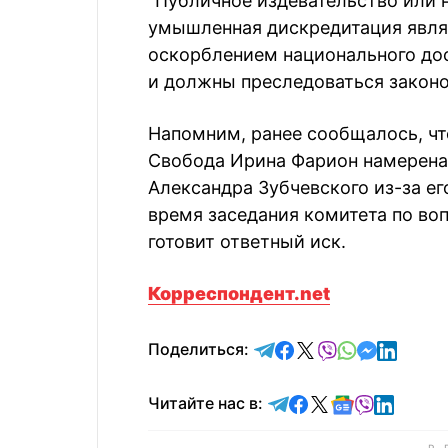
"Публичное издевательство или 
умышленная дискредитация явля
оскорблением национального дост
и должны преследоваться законом
Напомним, ранее сообщалось, чт
Свобода Ирина Фарион намерена 
Александра Зубчевского из-за ег
время заседания комитета по воп
готовит ответный иск.
Корреспондент.net
отправить в Telegram
поделиться в Face
поделиться в X
отправить в V
отправить 
отправит
отправ
Поделиться:
Читайте в Telegram
Читайте в Faceb
Читайте в X
Читайте в 
Читайте в
Читайт
Читайте нас в: