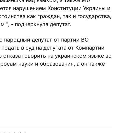
насмешка над языком, а также его
ется нарушением Конституции Украины и
оинства как граждан, так и государства,
 ", - подчеркнула депутат.
о народный депутат от партии ВО
подать в суд на депутата от Компартии
о отказа говорить на украинском языке во
росам науки и образования, а он также
book
iber
в Whatsapp
ь в Messenger
ить в LinkedIn
ook
Google news
 Viber
е в LinkedIn