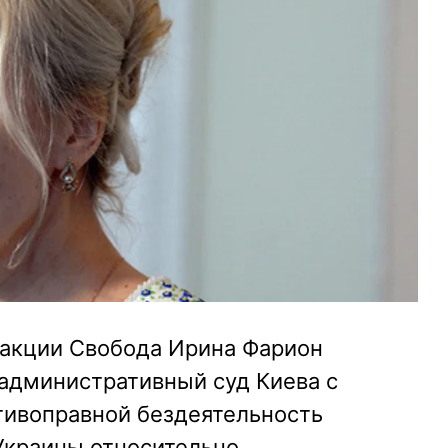
ракции Свобода Ирина Фарион
 административный суд Киева с
тивоправной бездеятельность
Украины относительно