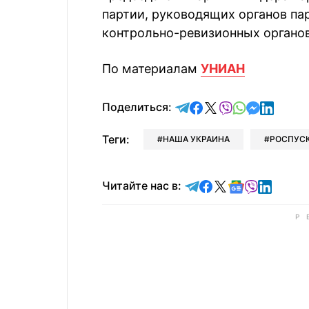
партии, руководящих органов па
контрольно-ревизионных органов
По материалам
УНИАН
отправить в Telegram
поделиться в Face
поделиться в X
отправить в V
отправить 
отправит
отправ
Поделиться:
Теги:
НАША УКРАИНА
РОСПУС
Читайте в Telegram
Читайте в Faceb
Читайте в X
Читайте в 
Читайте в
Читайт
Читайте нас в: