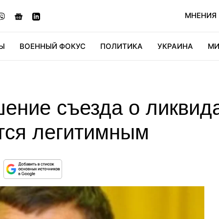
МНЕНИЯ
Ы
ВОЕННЫЙ ФОКУС
ПОЛИТИКА
УКРАИНА
МИ
ОНОМИКА
ДИДЖИТАЛ
АВТО
МИРФАН
КУЛЬТ
шение съезда о ликви
тся легитимным