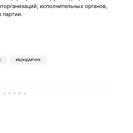
рторганизаций, исполнительных органов,
 партии.
book
iber
в Whatsapp
ь в Messenger
ить в LinkedIn
К
БОНДАРЧУК
ook
Google news
 Viber
е в LinkedIn