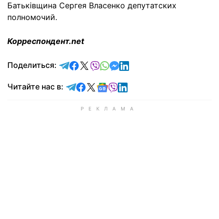
Батьківщина Сергея Власенко депутатских
полномочий.
Корреспондент.net
отправить в Telegram
поделиться в Facebook
поделиться в X
отправить в Viber
отправить в Whatsapp
отправить в Messenger
отправить в LinkedIn
Поделиться:
Читайте в Telegram
Читайте в Facebook
Читайте в X
Читайте в Google news
Читайте в Viber
Читайте в LinkedIn
Читайте нас в: