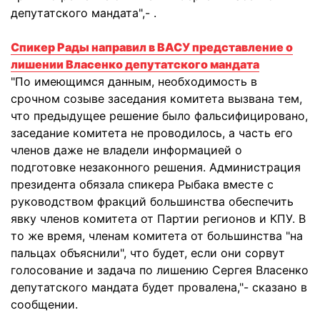
депутатского
мандата",-
.
Cпикер Рады направил в ВАСУ представление о
лишении Власенкo депутатского мандата
"По имеющимся данным
,
необходимость в
срочном
созыве заседания
комитета
вызвана тем
,
что
предыдущее решение было
фальсифицировано
,
заседание комитета не
проводилось
,
а часть его
членов даже
не владели информацией
о
подготовке
незаконного решения.
Администрация
президента
обязала
спикера
Рыбака
вместе с
руководством
фракций большинства
обеспечить
явку
членов комитета от
Партии регионов и
КПУ.
В
то же время
,
членам комитета
от большинства
"
на
пальцах
объяснили"
,
что будет, если
они сорвут
голосование
и задача
по
лишению
Сергея Власенко
депутатского
мандата будет
провалена,"- сказано в
сообщении.