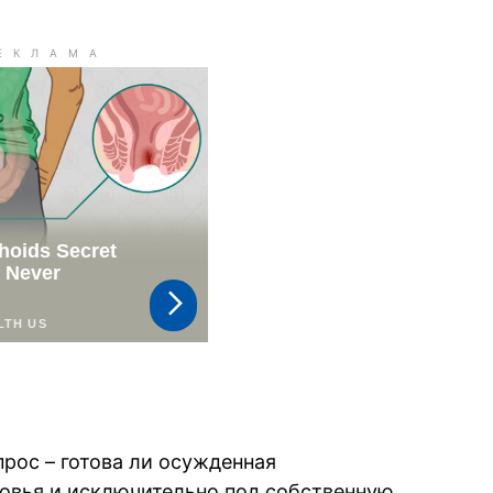
прос – готова ли осужденная
овья и исключительно под собственную