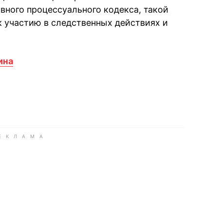
овного процессуального кодекса, такой
к участию в следственных действиях и
ина
book
iber
в Whatsapp
ь в Messenger
ить в LinkedIn
ook
Google news
 Viber
е в LinkedIn