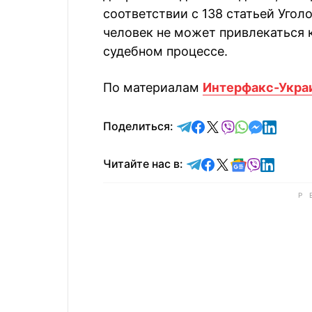
соответствии с 138 статьей Угол
человек не может привлекаться 
судебном процессе.
По материалам
Интерфакс-Укра
отправить в Telegram
поделиться в Face
поделиться в X
отправить в V
отправить 
отправит
отправ
Поделиться:
Читайте в Telegram
Читайте в Faceb
Читайте в X
Читайте в 
Читайте в
Читайт
Читайте нас в: