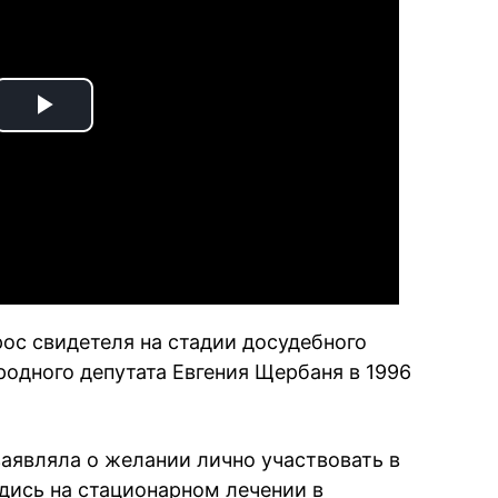
Play
Video
рос свидетеля на стадии досудебного
родного депутата Евгения Щербаня в 1996
являла о желании лично участвовать в
одись на стационарном лечении в