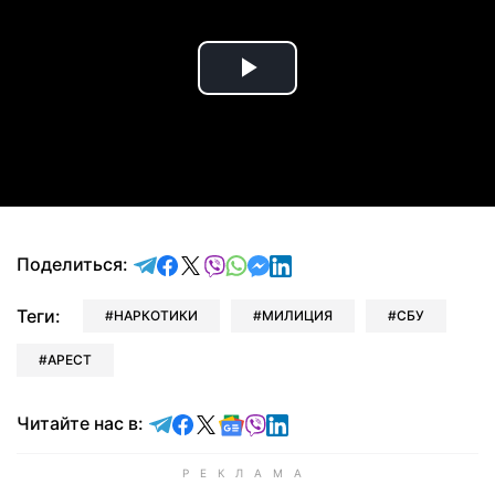
Play
Video
отправить в Telegram
поделиться в Facebook
поделиться в X
отправить в Viber
отправить в Whatsapp
отправить в Messenger
отправить в LinkedIn
Поделиться:
Теги:
НАРКОТИКИ
МИЛИЦИЯ
СБУ
АРЕСТ
Читайте в Telegram
Читайте в Facebook
Читайте в X
Читайте в Google news
Читайте в Viber
Читайте в LinkedIn
Читайте нас в: