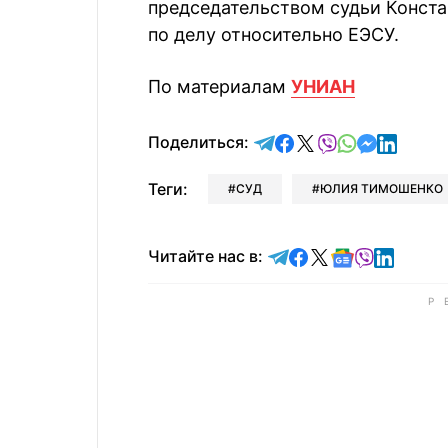
председательством судьи Конст
по делу относительно ЕЭСУ.
По материалам
УНИАН
отправить в Telegram
поделиться в Face
поделиться в X
отправить в V
отправить 
отправит
отправ
Поделиться:
Теги:
СУД
ЮЛИЯ ТИМОШЕНКО
Читайте в Telegram
Читайте в Faceb
Читайте в X
Читайте в 
Читайте в
Читайт
Читайте нас в: