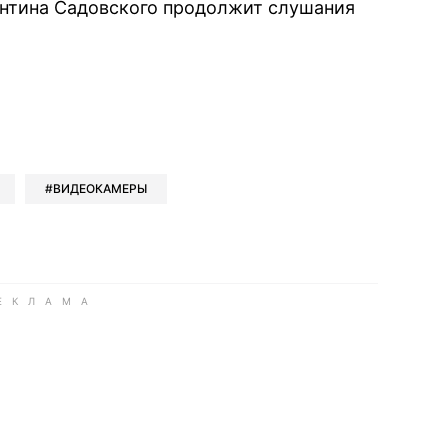
антина Садовского продолжит слушания
book
iber
в Whatsapp
ь в Messenger
ить в LinkedIn
ВИДЕОКАМЕРЫ
ook
Google news
 Viber
е в LinkedIn