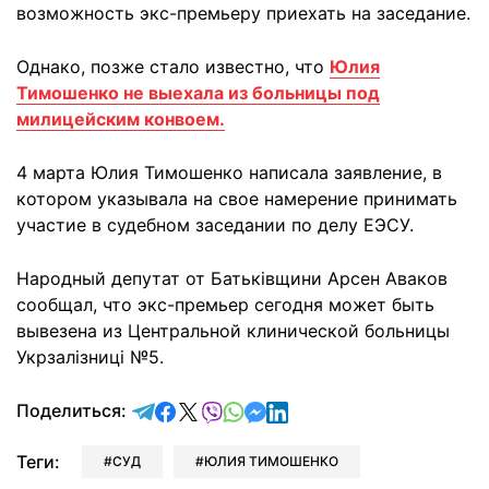
возможность экс-премьеру приехать на заседание.
Однако, позже стало известно, что
Юлия
Тимошенко не выехала из больницы под
милицейским конвоем.
4 марта Юлия Тимошенко написала заявление, в
котором указывала на свое намерение принимать
участие в судебном заседании по делу ЕЭСУ.
Народный депутат от Батьківщини Арсен Аваков
сообщал, что экс-премьер сегодня может быть
вывезена из Центральной клинической больницы
Укрзалізниці №5.
отправить в Telegram
поделиться в Facebook
поделиться в X
отправить в Viber
отправить в Whatsapp
отправить в Messenger
отправить в LinkedIn
Поделиться:
Теги:
СУД
ЮЛИЯ ТИМОШЕНКО