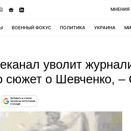
МНЕНИЯ
Ы
ВОЕННЫЙ ФОКУС
ПОЛИТИКА
УКРАИНА
МИ
ОНОМИКА
ДИДЖИТАЛ
АВТО
МИРФАН
КУЛЬТ
еканал уволит журнали
о сюжет о Шевченко, –