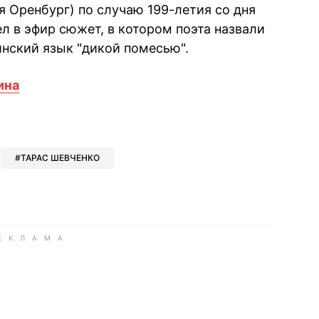
 Оренбург) по случаю 199-летия со дня
 в эфир сюжет, в котором поэта назвали
нский язык "дикой помесью".
ина
book
iber
в Whatsapp
ь в Messenger
ить в LinkedIn
ТАРАС ШЕВЧЕНКО
ook
Google news
 Viber
е в LinkedIn