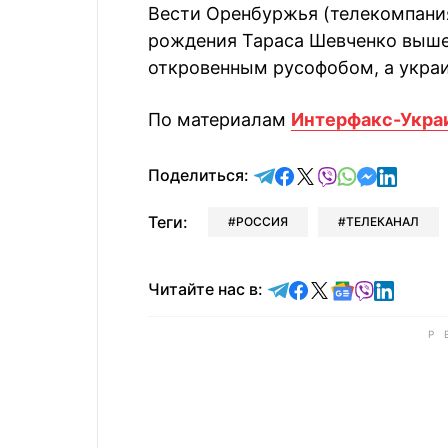
Вести Оренбуржья (телекомпания
рождения Тараса Шевченко вышел
откровенным русофобом, а украи
По материалам
Интерфакс-Укра
отправить в Telegram
поделиться в Face
поделиться в X
отправить в V
отправить 
отправит
отправ
Поделиться:
Теги:
РОССИЯ
ТЕЛЕКАНАЛ
Читайте в Telegram
Читайте в Faceb
Читайте в X
Читайте в 
Читайте в
Читайт
Читайте нас в: